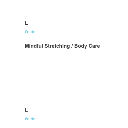
L
€
order
Mindful Stretching / Body Care
L
€
order