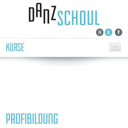
FR
DE
KURSE
EMPFANG
TANZSCHULE
NEWS
KURSE
KINDERTANZ SAMSTAG
BALLETT
PROFIBILDUNG
CONTEMPORARY
MODERN/ ZEITG. JAZZ