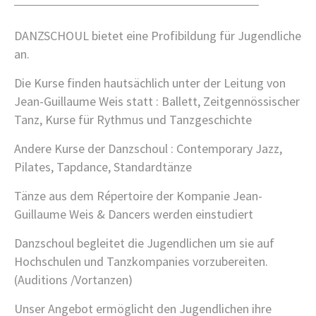
MINDFUL STRETCHING / BODY CARE
PILATES MATS
DANZSCHOUL bietet eine Profibildung für Jugendliche
SIMPLE
an.
WEDDING DANCE
STANDARDTAENZE / VALSE & MORE
Die Kurse finden hautsächlich unter der Leitung von
PROFIBILDUNG
Jean-Guillaume Weis statt : Ballett, Zeitgennössischer
PHOTOSTUDIO
Tanz, Kurse für Rythmus und Tanzgeschichte
SAELE MIETEN
Andere Kurse der Danzschoul : Contemporary Jazz,
DANCE LAB
Pilates, Tapdance, Standardtänze
ZEITEN / PREISE
Tänze aus dem Répertoire der Kompanie Jean-
ZEITEN
Guillaume Weis & Dancers werden einstudiert
PREISE
KONTAKT
Danzschoul begleitet die Jugendlichen um sie auf
Hochschulen und Tanzkompanies vorzubereiten.
GALERIE
(Auditions /Vortanzen)
Unser Angebot ermöglicht den Jugendlichen ihre